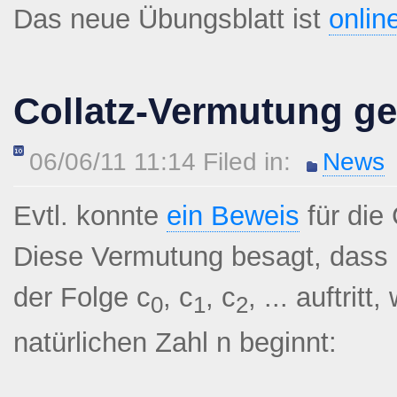
Das neue Übungsblatt ist
onlin
Collatz-Vermutung ge
06/06/11 11:14 Filed in:
News
Evtl. konnte
ein Beweis
für die
Diese Vermutung besagt, dass n
der Folge c
, c
, c
, ... auftrit
0
1
2
natürlichen Zahl n beginnt: