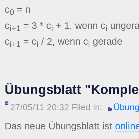
c
= n
0
c
= 3 * c
+ 1, wenn c
unger
i+1
i
i
c
= c
/ 2, wenn c
gerade
i+1
i
i
Übungsblatt "Komplex
27/05/11 20:32 Filed in:
Übung
Das neue Übungsblatt ist
onlin