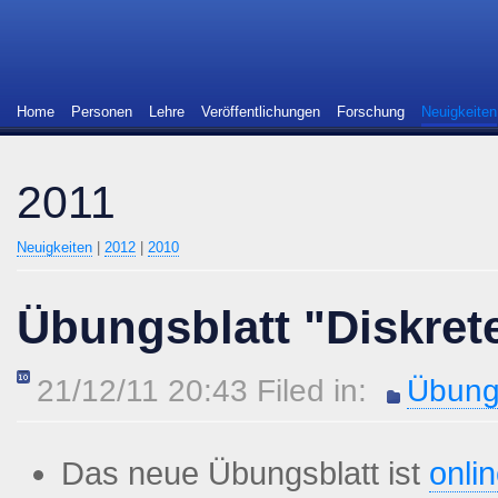
Home
Personen
Lehre
Veröffentlichungen
Forschung
Neuigkeiten
2011
Neuigkeiten
|
2012
|
2010
Übungsblatt "Diskret
21/12/11 20:43 Filed in:
Übung
Das neue Übungsblatt ist
onli