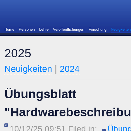
Home
Personen
Lehre
Veröffentlichungen
Forschung
Neuigkeiten
2025
Neuigkeiten
|
2024
Übungsblatt
"Hardwarebeschreib
10/12/25 09:51 Filed in:
Übung