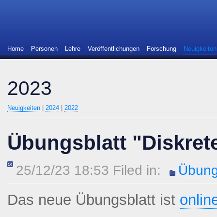
Home
Personen
Lehre
Veröffentlichungen
Forschung
Neuigkeiten
2023
Neuigkeiten
|
2024
|
2022
Übungsblatt "Diskret
25/12/23 18:53 Filed in:
Übung
Das neue Übungsblatt ist
onlin