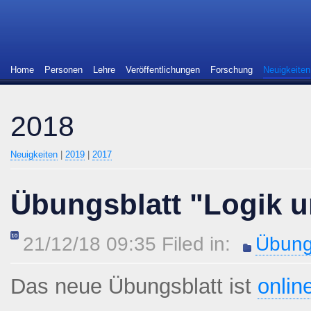
Home
Personen
Lehre
Veröffentlichungen
Forschung
Neuigkeiten
2018
Neuigkeiten
|
2019
|
2017
Übungsblatt "Logik u
21/12/18 09:35 Filed in:
Übung
Das neue Übungsblatt ist
onlin