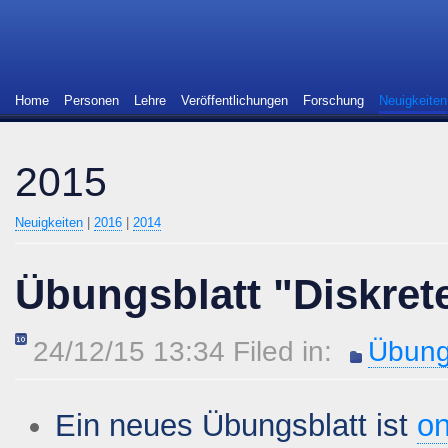
Home
Personen
Lehre
Veröffentlichungen
Forschung
Neuigkeiten
2015
Neuigkeiten
|
2016
|
2014
Übungsblatt "Diskret
24/12/15 13:34 Filed in:
Übung
Ein neues Übungsblatt ist
on